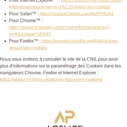
Pour Internet Explorer™ :
https://support.microsoft.com/fr-
fr/windows/supprimer-et-g%C3%A9rer-les-cookies
Pour Safari™ :
https://support.apple.com/kb/PH5042
Pour Chrome™ :
https://support.google.com/chrome/bin/answer.py?
hl=fr&answer=95647
Pour Firefox™ :
https://support.mozilla.org/fr/kb/activer-
desactiver-cookies
Nous vous invitons à consulter le site de la CNIL pour avoir
plus d'informations sur le paramétrage des Cookies dans les
navigateurs Chrome, Firefox et Internet Explorer :
https://www.cnil.fr/vos-droits/vos-traces/les-cookies/