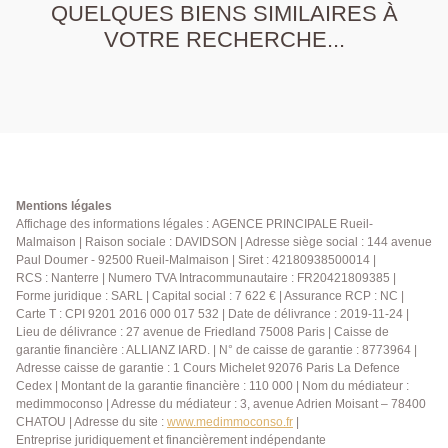
QUELQUES BIENS SIMILAIRES À
VOTRE RECHERCHE...
Mentions légales
Affichage des informations légales : AGENCE PRINCIPALE Rueil-
Malmaison | Raison sociale : DAVIDSON | Adresse siège social : 144 avenue
Paul Doumer - 92500 Rueil-Malmaison | Siret : 42180938500014 |
RCS : Nanterre | Numero TVA Intracommunautaire : FR20421809385 |
Forme juridique : SARL | Capital social : 7 622 € | Assurance RCP : NC |
Carte T : CPI 9201 2016 000 017 532 | Date de délivrance : 2019-11-24 |
Lieu de délivrance : 27 avenue de Friedland 75008 Paris | Caisse de
garantie financière : ALLIANZ IARD. | N° de caisse de garantie : 8773964 |
Adresse caisse de garantie : 1 Cours Michelet 92076 Paris La Defence
Cedex | Montant de la garantie financière : 110 000 | Nom du médiateur :
medimmoconso | Adresse du médiateur : 3, avenue Adrien Moisant – 78400
CHATOU | Adresse du site :
www.medimmoconso.fr
|
Entreprise juridiquement et financièrement indépendante