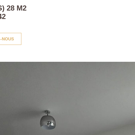
) 28 M2
42
-NOUS