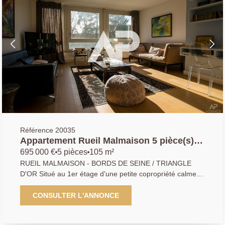
Référence 20035
Appartement Rueil Malmaison 5 pièce(s)
105.56 m2
695 000 €
5 pièces
105 m²
RUEIL MALMAISON - BORDS DE SEINE / TRIANGLE
D'OR Situé au 1er étage d'une petite copropriété calme et
sécurisée, magnifique appartement familial comprenant
entrée avec grand placards espace de vie d'environ 43m²
CONSULTER L'ANNONCE
en exposition sud sans aucun vis à vis, cuisine
indépendante équipée (près de 8m2) , 2 belles chambres