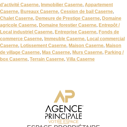
d'activité Caserne
,
Immobilier Caserne
,
Appartement
Caserne
,
Bureaux Caserne
,
Cession de bail Caserne
,
Chalet Caserne
,
Demeure de Prestige Caserne
,
Domaine
agricole Caserne
,
Domaine forestier Caserne
,
Entrepôt /
Local industriel Caserne
,
Entreprise Caserne
,
Fonds de
commerce Caserne
,
Immeuble Caserne
,
Local commercial
Caserne
,
Lotissement Caserne
,
Maison Caserne
,
Maison
de village Caserne
,
Mas Caserne
,
Murs Caserne
,
Parking /
box Caserne
,
Terrain Caserne
,
Villa Caserne
VOTRE ESPACE