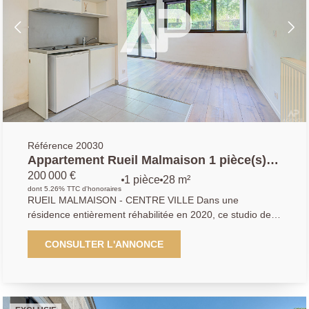
Référence 20030
Appartement Rueil Malmaison 1 pièce(s)
28.48 m²
200 000 €
1 pièce
28 m²
dont 5.26% TTC d'honoraires
RUEIL MALMAISON - CENTRE VILLE Dans une
résidence entièrement réhabilitée en 2020, ce studio de
28.48 m² Carrez en parfait état se compose d'un espace
de vie lumineux d'environ 22 m² en exposition Est sur une
CONSULTER L'ANNONCE
large terrasse avec jardin d'environ 42 m², d'une cuisine
ouverte aménagée et équipée, d'une salle d'eau avec wc.
Situé à 12 minutes à pied du RER A et à proximité
immédiate du coeur de ville et de toutes les commodités.