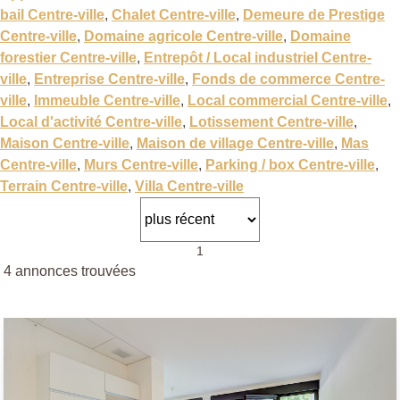
bail Centre-ville
,
Chalet Centre-ville
,
Demeure de Prestige
Centre-ville
,
Domaine agricole Centre-ville
,
Domaine
forestier Centre-ville
,
Entrepôt / Local industriel Centre-
ville
,
Entreprise Centre-ville
,
Fonds de commerce Centre-
ville
,
Immeuble Centre-ville
,
Local commercial Centre-ville
,
Local d'activité Centre-ville
,
Lotissement Centre-ville
,
Maison Centre-ville
,
Maison de village Centre-ville
,
Mas
Centre-ville
,
Murs Centre-ville
,
Parking / box Centre-ville
,
Terrain Centre-ville
,
Villa Centre-ville
1
4 annonces trouvées