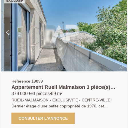
EXCLUSIF
Un emplacement de parking en supplément du prix de
vente (20k€) vient compléter cet appartement rare sur le
secteur. AP / APA. 01.47.10.01.01.
Référence 19899
Appartement Rueil Malmaison 3 pièce(s)
69.85 m²
379 000 €
3 pièces
69 m²
RUEIL-MALMAISON - EXCLUSIVITE - CENTRE-VILLE
Dernier étage d'une petite copropriété de 1970, cet
appartement traversant de 69,85 m² comprend une
entrée avec rangements (6,05 m²), un espace de vie
CONSULTER L'ANNONCE
lumineux exposé sud de 27,31 m² ouvrant sur un large