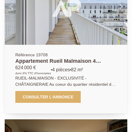
Référence 19708
Appartement Rueil Malmaison 4
pièce(s) 82.29 m2
624 000 €
4 pièces
82 m²
dont 4% TTC d'honoraires
RUEIL-MALMAISON - EXCLUSIVITÉ -
CHÂTAIGNERAIE Au coeur du quartier résidentiel de
la Châtaigneraie, à proximité des écoles réputées de
Rueil et 7 mn à pied des commerces, découvrez cet
CONSULTER L'ANNONCE
appartement contemporain construit en 2022, de
82.29m2 composé de 4 pièces, au sein d'une
copropriété moderne, sécurisée et arborée, aux
prestations premium. Cet appartement lumineux et
fonctionnel en parfait état, entièrement bordé par un