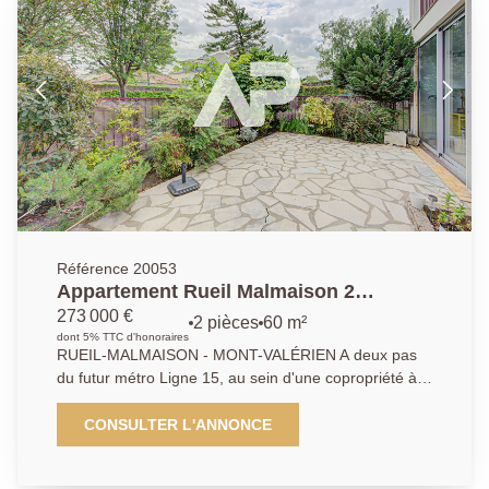
de12m²), cave en sous-sol. Parking collectif. AGENCE
PRINCIPALE. AP/FR 01 47 10 01 01
Référence 20053
Appartement Rueil Malmaison 2
pièce(s) 60.91m2
273 000 €
2 pièces
60 m²
dont 5% TTC d'honoraires
RUEIL-MALMAISON - MONT-VALÉRIEN A deux pas
du futur métro Ligne 15, au sein d'une copropriété à
dimension humaine bien entretenue et arborée,
découvrez ce charmant appartement de 60.91 m2 Loi
CONSULTER L'ANNONCE
Carrez composé de deux pièces avec terrasse. Un
rez-de-jardin qui vous ravira. Rénové récemment, il