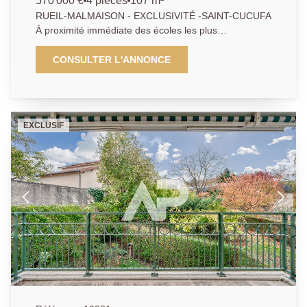
570 000 €
4 pièces
107 m²
RUEIL-MALMAISON - EXCLUSIVITÉ -SAINT-CUCUFA
À proximité immédiate des écoles les plus
recherchées de Rueil-Malmaison et en lisière du bois
de Saint-Cucufa, en dernier étage, découvrez ce
CONSULTER L'ANNONCE
magnifique appartement familial d'environ 108 m²,
entièrement rénové avec des matériaux de qualité.
Situé au coeur d'une résidence calme, verdoyante et
parfaitement entretenue, ce bien séduit par ses
EXCLUSIF
volumes généreux, sa luminosité et la qualité de ses
prestations. L'appartement s'ouvre sur une entrée
accueillante desservant un agréable séjour de 24 m²
prolongé par une terrasse. La cuisine familiale
entièrement équipée offre une surface confortable de
10 m². L'espace nuit se compose de trois chambres
aux volumes généreux, toutes bénéficiant d'un accès
à une terrasse privative. Deux d'entre elles offrent une
superficie confortable de 18 m² chacune, tandis que la
troisième développe 10 m². Un espace bureau de 7
m² , une salle d'eau, une salle de bains et des toilettes
complètent harmonieusement l'ensemble. Une cave
ainsi que deux places de parking en sous-sol viennent