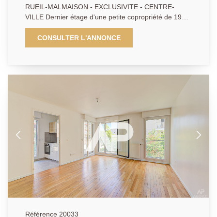
RUEIL-MALMAISON - EXCLUSIVITE - CENTRE-
VILLE Dernier étage d'une petite copropriété de 1970,
cet appartement traversant de 69,85 m² comprend
une entrée avec rangements (6,05 m²), un espace de
CONSULTER L'ANNONCE
vie lumineux exposé sud de 27,31 m² ouvrant sur un
large balcon, une cuisine semi-ouverte aménagée et
équipée de 5,26 m², un dégagement, deux chambres
avec dressings (12,43 m² et 9,89 m²), une salle d'eau
et des toilettes séparées. Une cave et un parking
extérieur couvert complètent ce bien rare à toute
proximité immédiate des commerces, écoles et
transports. Possibilité d'acquérir une place de
stationnement couverte en extérieur en supplément
du prix de vente. AP/APA - 01.47.10.01.01.
Référence 20033