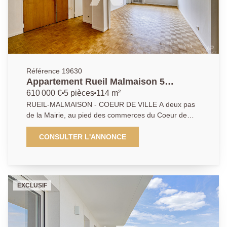
Référence 19630
Appartement Rueil Malmaison 5
pièce(s) 114.52 m2
610 000 €
5 pièces
114 m²
RUEIL-MALMAISON - COEUR DE VILLE A deux pas
de la Mairie, au pied des commerces du Coeur de
Ville, bel appartement lumineux de 114,52m2
entièrement rénové situé au premier étage avec
CONSULTER L'ANNONCE
espace de vie et sa cuisine dinatoire d'environ 40m2,
4 chambres (10,5/11,30/ 17 et 19m2), salle d'eau,
dégagements, WC indépendant. Cave en sous-sol.
Possibilité de redistribuer les volumes. 01.47.10.01.01
EXCLUSIF
AP/LD