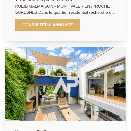
d'espace et de luminosité. Une mezzanine aménagée
RUEIL-MALMAISON - MONT VALERIEN /PROCHE
en bureau ou bibliothèque bénéficie d'un balcon
SURESNES Dans le quartier résidentiel recherché du
dominant sur le jardin. Trois chambres
Mont Valérien, à proximité immédiate de Suresnes, de
supplémentaires (10/14 et 14m2), dont une avec salle
ses commerces, à 15 minutes du tramway T2 et des
CONSULTER L'ANNONCE
d'eau privative, une salle de bains/douche et des
lignes L et U du Transilien, et à 10 minutes du futur
toilettes indépendantes complètent cet étage. Le
métro 15, découvrez cette maison d'architecte
sous-sol aménagé accueille un studio indépendant
indépendante (classée C) et édifiée en 2006 sur une
avec kitchenette, salle d'eau et wc (30m2) en accès
parcelle arborée de 539 m². Développant plus de
privatif, offrant un espace idéal pour recevoir,
226m² de surface totale (182m2 habitables) elle
télétravailler ou exercer une activité indépendante.
séduit par ses volumes aériens, ses généreuses
Nombreux espaces de rangement, une chaufferie
hauteurs sous plafond et ses larges surfaces vitrées
technique ainsi qu'un garage de 30 m² (1 voiture).
qui lui confèrent un véritable esprit loft contemporain,
Deux emplacements de parking extérieurs viennent
à la fois élégant et familial. Le rez-de-chaussée
compléter les solutions de stationnement de la
s'organise autour d'un vaste espace de vie de près de
propriété. À l'extérieur, le jardin arboré accueille un
65 m² intégrant un séjour avec cheminée, une salle à
espace bien-être avec spa de nage de 7m de long,
manger et une cuisine ouverte entièrement équipée.
véritable invitation à la détente dans un
Baigné de lumière, cet ensemble convivial se
environnement calme et préservé. Une véritable
prolonge naturellement vers une terrasse et un
maison coup de coeur avec sa signature
agréable jardin paysager. Une suite parentale avec
architecturale qui privilégie les perspectives visuelles
chambre (12m2), dressing et salle d'eau privative, des
et les volumes ouverts, générant une atmosphère à la
toilettes invités, une buanderie ainsi que de nombreux