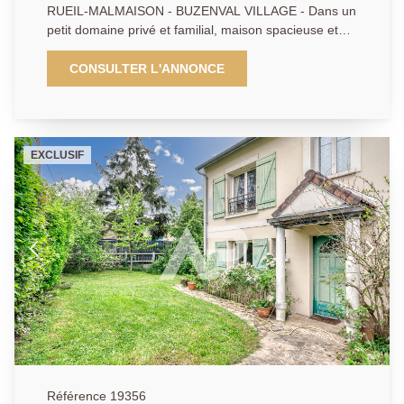
RUEIL-MALMAISON - BUZENVAL VILLAGE - Dans un
petit domaine privé et familial, maison spacieuse et
fonctionnelle (classée D) d'environ 130m2 en métrage
Carrez (surface totale 212 m2) implantée sur un
CONSULTER L'ANNONCE
terrain de 320 m2 en exposition Est-Ouest. Une belle
entrée cathédrale invite vers l'espace de vie d'environ
40m2 présenté en un coin salon avec cheminée et
une salle à manger en ouverture sur la terrasse et le
EXCLUSIF
jardin. La cuisine équipée propose un coin dinatoire
(possibilité d'ouverture vers la salle à manger).
toilettes. L'étage offre 3 chambres (11/12,5 et
12,5m2) dont une avec sa salle d'eau et un dressing
et une avec sa terrasse privative. Nombreux placards.
Une salle de bains avec dressing. Toilettes. En dernier
étage sous combles une chambre spacieuse de 18m2
(26m2 au sol) avec possibilité d'y ajouter une salle
d'eau. Le sous-sol de 80m2 s'organise en 2 pièces de
stockage, une buanderie et une cave à vins. Garage
de plain pied et un place extérieure. A toute proximité
de l'hippodrome, du village de Buzenval, des écoles
réputées et privées de Daniélou et Passy Buzenval et
Référence 19356