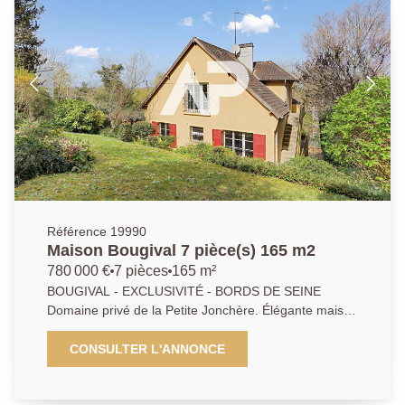
séparées. A l'extérieur, deux terrasses sans vis-à-vis.
Maison avec prestations de qualité, rénovation
soignée sans travaux à prévoir, optimisation des
volumes, belle luminosité grâce à une exposition
favorable, environnement résidentiel recherché et
cadre de vie privilégié alliant calme et proximité des
commodités; à proximité des écoles, commerces,
restaurants, halle gourmande et marché de
l'écoquartier de l'Arsenal. Nombreux accès bus (141,
241, 144) AP/APA - 01.47.10.01.01
Référence 19990
Maison Bougival 7 pièce(s) 165 m2
780 000 €
7 pièces
165 m²
BOUGIVAL - EXCLUSIVITÉ - BORDS DE SEINE
Domaine privé de la Petite Jonchère. Élégante maison
des années 50 dans un cadre de vie privilégié et
sécurisé. Dès le rez-de-jardin, la maison dévoile un
CONSULTER L'ANNONCE
espace de vie lumineux aux volumes généreux,
sublimé par une cheminée et de larges ouvertures sur