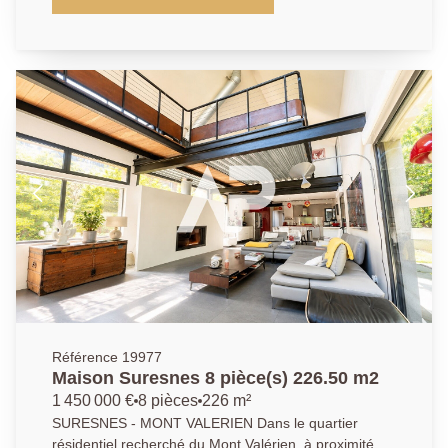
près de 400m2. L'entrée dessert un espace de vie
traversant de 45m2 de plain pied sur le jardin, une
cuisine indépendante (10.52m2) , une chambre
(13.2m2) avec sa salle de bains (4.89m2) , des
toilettes séparées avec lave mains. Le premier étage
offre 3 chambres (10, 13 et 20m2) , une salle de
bains ainsi qu'une superbe suite parentale avec sa
vue dégagée de 20m2 et sa salle de bains privative,
toilettes indépendants. Le sous-sol total propose une
buanderie, une cave et différentes pièces à aménager
à votre convenance. Un garage avec deux places de
stationnement en enfilade. Maison familiale par
excellence, avec de beau volumes, dans un cadre
paisible proche des bonnes écoles (maternelle Jean
de la Fontaine et collège Marcel Pagnol), du centre
ville ainsi que de la future ligne 15. A visiter sans
tarder. AP/APO 0147100101
Référence 19977
Maison Suresnes 8 pièce(s) 226.50 m2
1 450 000 €
8 pièces
226 m²
SURESNES - MONT VALERIEN Dans le quartier
résidentiel recherché du Mont Valérien, à proximité