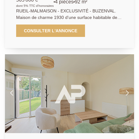
4 pièces
92 m²
dont 5% TTC d'honoraires
RUEIL-MALMAISON - EXCLUSIVITÉ - BUZENVAL.
Maison de charme 1930 d'une surface habitable de
65.43 m² (supérieur à 1.80m) et 92.6 m² au sol,
édifiée sur une parcelle de 406 m² offrant au rez-de-
CONSULTER L'ANNONCE
chaussée, une entrée, un espace de vie de 16.27 m²
exposé Est, une cuisine indépendante de 9.7 m²
donnant sur une véranda avec accès au jardin, une
salle d'eau avec WC, une chambre de 12.27 m². Le
garage permet l'accès au combles aménagées offrant
une chambre supplémentaire et une pièce
polyvalente. Beau potentiel de surélévation et/ ou
d'agrandissement pour cette maison de charme rare
sur le secteur! AP/ APA. 01.47.10.01.01