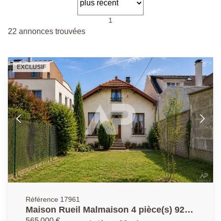
1
22 annonces trouvées
EXCLUSIF
Référence 17961
Maison Rueil Malmaison 4 pièce(s) 92
m²
565 000 €