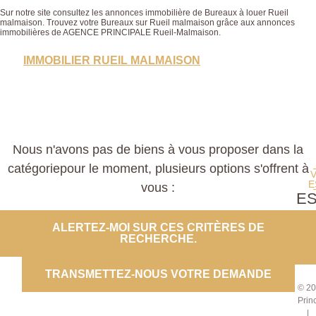
Sur notre site consultez les annonces immobilière de Bureaux à louer Rueil
malmaison. Trouvez votre Bureaux sur Rueil malmaison grâce aux annonces
immobilières de AGENCE PRINCIPALE Rueil-Malmaison.
IMMOBILIER RUEIL MALMAISON
Nous n'avons pas de biens à vous proposer dans la
catégoriepour le moment, plusieurs options s'offrent à
E
vous :
E
PROP
ALERTEZ-MOI SUR CES CRITÈRES DE
RECHERCHE.
CO
TRANSMETTEZ-NOUS VOTRE DEMANDE
© 20
Prin