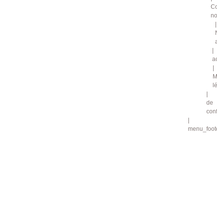
Co
no
a
M
l
de
conf
menu_foote