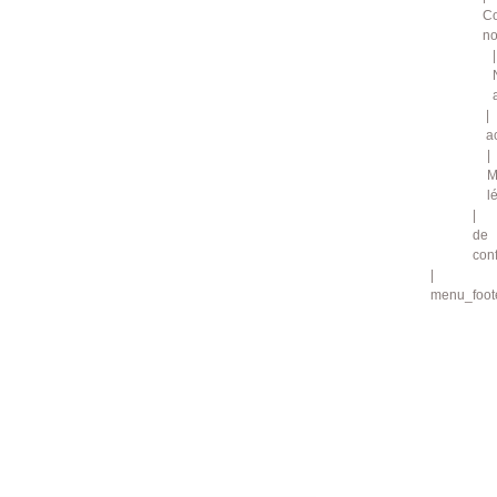
Co
no
a
M
l
de
conf
menu_foote