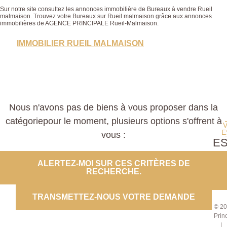
Sur notre site consultez les annonces immobilière de Bureaux à vendre Rueil
malmaison. Trouvez votre Bureaux sur Rueil malmaison grâce aux annonces
immobilières de AGENCE PRINCIPALE Rueil-Malmaison.
IMMOBILIER RUEIL MALMAISON
Nous n'avons pas de biens à vous proposer dans la
catégoriepour le moment, plusieurs options s'offrent à
E
vous :
E
PROP
ALERTEZ-MOI SUR CES CRITÈRES DE
RECHERCHE.
CO
TRANSMETTEZ-NOUS VOTRE DEMANDE
© 20
Prin