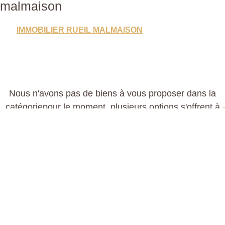
malmaison
IMMOBILIER RUEIL MALMAISON
Nous n'avons pas de biens à vous proposer dans la
catégoriepour le moment, plusieurs options s'offrent à
E
vous :
E
PROP
ALERTEZ-MOI SUR CES CRITÈRES DE
RECHERCHE.
CO
TRANSMETTEZ-NOUS VOTRE DEMANDE
© 20
Prin
Co