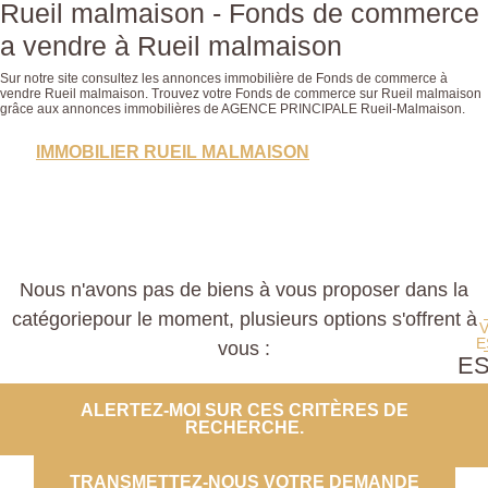
Rueil malmaison - Fonds de commerce
a vendre à Rueil malmaison
Sur notre site consultez les annonces immobilière de Fonds de commerce à
vendre Rueil malmaison. Trouvez votre Fonds de commerce sur Rueil malmaison
grâce aux annonces immobilières de AGENCE PRINCIPALE Rueil-Malmaison.
IMMOBILIER RUEIL MALMAISON
Nous n'avons pas de biens à vous proposer dans la
catégoriepour le moment, plusieurs options s'offrent à
E
vous :
E
PROP
ALERTEZ-MOI SUR CES CRITÈRES DE
RECHERCHE.
CO
TRANSMETTEZ-NOUS VOTRE DEMANDE