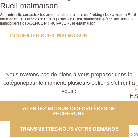
Rueil malmaison
Sur notre site consultez les annonces immobilière de Parking / box à vendre Rueil
malmaison. Trouvez votre Parking / box sur Rueil malmaison grâce aux annonces
immobilières de AGENCE PRINCIPALE Rueil-Malmaison.
IMMOBILIER RUEIL MALMAISON
Nous n'avons pas de biens à vous proposer dans la
catégoriepour le moment, plusieurs options s'offrent à
E
vous :
E
PROP
ALERTEZ-MOI SUR CES CRITÈRES DE
RECHERCHE.
CO
TRANSMETTEZ-NOUS VOTRE DEMANDE
© 20