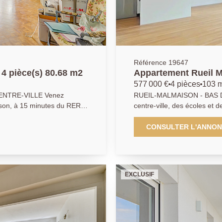
Référence 19647
4 pièce(s) 80.68 m2
Appartement Rueil M
577 000 €
4 pièces
103 
ENTRE-VILLE Venez
RUEIL-MALMAISON - BAS DE BUZENVAL
ison, à 15 minutes du RER,
centre-ville, des écoles et de toutes commodités, cet appartement de
èces de 81.68 m², classé D,
103m² se situe au troisième
e compose d'une entrée, d'un
petite copropriété à taille 
CONSULTER L'ANNO
st sur terrasse et jardin,
il propose une entrée s'ouvrant 
space nuit propose une
de 42m² et sa cuisine ouverte donnant sur un balcon exposé sud à la
avec WC séparés, une
vue dégagé, trois chambres dont une chambre parentale et so
 de son propre dressing,
espace salle de bains, une s
EXCLUSIF
place de parking en sous sol
séparées. Une cave et une place de stationnem
 le secteur, alliant calme,
complètent ce bien entièreme
ouvrir sans tarder ! AP/VG
10 01 01