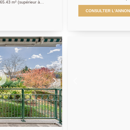
65.43 m² (supérieur à
en lisière du bois de Saint-
magnifique appartement fami
CONSULTER L'ANNO
ace de vie de 16.27 m²
rénové avec des matériaux d
e 9.7 m² donnant sur une
résidence calme, verdoyante
 d'eau avec WC, une
séduit par ses volumes génér
l'accès au combles
prestations. L'appartement 
entaire et une pièce
desservant un agréable séjo
ion et/ ou d'agrandissement
La cuisine familiale entière
secteur! AP/ APA.
confortable de 10 m². L'es
aux volumes généreux, toute
privative. Deux d'entre elles
m² chacune, tandis que la trois
bureau de 7 m² , une salle d
complètent harmonieusemen
places de parking en sous-s
apprécierez son environneme
pieds des établissements sc
Buzenval, des transports, de
sportives (tennis, golf, équi
aux portes de Paris. AP/LG