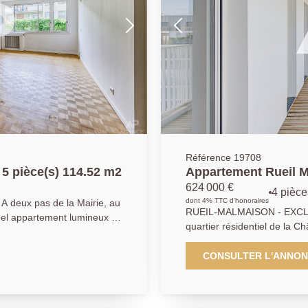
Référence 19708
5 pièce(s) 114.52 m2
Appartement Rueil M
624 000 €
4 pièce
dont 4% TTC d'honoraires
u
RUEIL-MALMAISON - EXCLU
bel appartement lumineux de
quartier résidentiel de la C
remier étage avec espace
réputées de Rueil et 7 mn 
 40m2, 4 chambres
appartement contemporain 
CONSULTER L'ANNO
dégagements, WC
de 4 pièces, au sein d'une 
é de redistribuer les
arborée, aux prestations p
fonctionnel en parfait état,