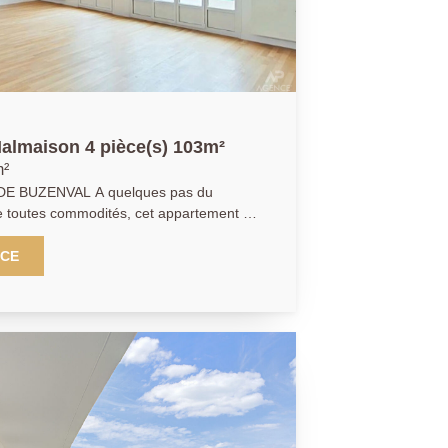
almaison 4 pièce(s) 103m²
m²
 A quelques pas du
 et dernier étage par ascenseur d'une
humaine avec gardien. Entièrement rénové,
NCE
sur une belle pièce de vie lumineuse
n
alle de douche ainsi que des toilettes
ent en sous-sol
nt climatisé en parfait état. AP/LD 01 47