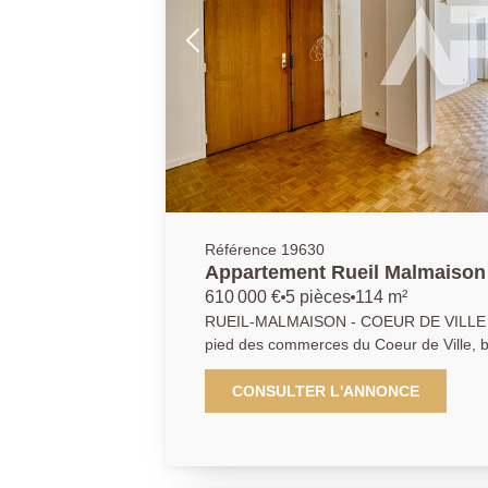
Référence 19630
Appartement Rueil Malmaison 
610 000 €
5 pièces
114 m²
RUEIL-MALMAISON - COEUR DE VILLE A deux pas de la Mairie, a
pied des commerces du Coeur de Ville, 
114,52m2 entièrement rénové situé au p
de vie et sa cuisine dinatoire d'environ
CONSULTER L'ANNONCE
(10,5/11,30/ 17 et 19m2), salle d'eau, 
indépendant. Cave en sous-sol. Possibilit
volumes. 01.47.10.01.01 AP/LD