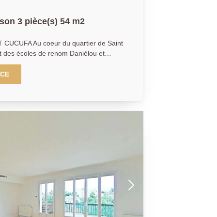
son 3 pièce(s) 54 m2
CUCUFA Au coeur du quartier de Saint
et des écoles de renom Daniélou et
0 m2, jolie maison indépendante de
ent rénovée en 2025. La maison propose
NCE
ie de près de 18m² exposé Est , avec une
rement équipée. L'espace nuit comprend
chambre d'enfant, une salle d'eau avec
c indépendants avec lave mains. Un
par l'extérieur. Jardin arboré et à l'abri
 de parking. Un véritable petit nid nid à
dans ce secteur. AP-VG 01 47 10 01 01