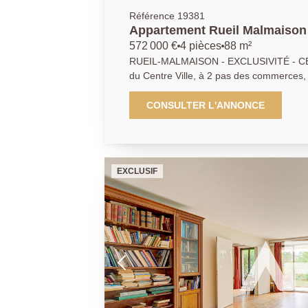
Référence 19381
Appartement Rueil Malmaison 
572 000 €
4 pièces
88 m²
RUEIL-MALMAISON - EXCLUSIVITÉ - CEN
du Centre Ville, à 2 pas des commerces, 
étage d'une petite copropriété récente, c
appartement familial d'environ 89 m² ha
CONSULTER L'ANNONCE
pièce de vie lumineuse d'environ 26m² h
2 avec placard, cuisine aménagée et équip
le séjour) salle de bains, salle d'eau av
dégagement avec placard, cave et 2 plac
EXCLUSIF
A visiter sans tarder exclusivement avec
PRINCIPALE. AP/FR 01 47 10 01 01.