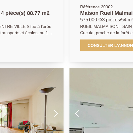
Référence 20002
4 pièce(s) 88.77 m2
Maison Rueil Malmai
575 000 €
3 pièces
54 m²
TRE-VILLE Situé à l'orée
RUEIL MALMAISON - SAINT 
transports et écoles, au 1er
Cucufa, proche de la forêt 
alme et sécurisée,
Passy, sur un terrain de 50
bitables comprenant entrée,
54m2, classée D, entièrem
CONSULTER L'ANNO
abitables, 3 chambres dont
une entrée, un espace de v
ée (possibilité d'ouvrir sur
cuisine semi-ouverte entiè
ec WC et coin buanderie,
une chambre, un bureau ou 
es de parkings en sous-sol.
un espace buanderie, des w
 votre conseiller AGENCE
sous sol de 30 m2 accessible 
des regards. 2 emplacements
la campagne. Produit rare 