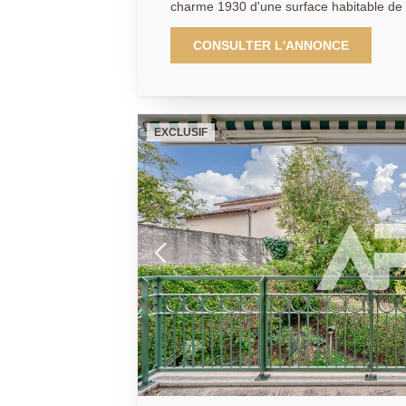
charme 1930 d'une surface habitable de 
1.80m) et 92.6 m² au sol, édifiée sur une parcelle de 406 m² offrant
au rez-de-chaussée, une entrée, un esp
CONSULTER L'ANNONCE
exposé Est, une cuisine indépendante d
véranda avec accès au jardin, une salle
chambre de 12.27 m². Le garage permet 
aménagées offrant une chambre supplém
EXCLUSIF
polyvalente. Beau potentiel de surélévat
pour cette maison de charme rare sur le 
01.47.10.01.01