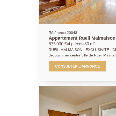
Référence 20048
Appartement Rueil Malmaison 
575 000 €
4 pièces
80 m²
RUEIL-MALMAISON - EXCLUSIVITE - C
découvrir au centre ville de Rueil Malma
cet appartement en rez-de-jardin de 3 pi
idéal pour une famille. L'appartement s
CONSULTER L'ANNONCE
espace de vie de 30.67 m2 exposé sud-oue
d'une cuisine indépendante 8.02 m2. L'e
chambre (11.21 m2), une salle de bain 
seconde chambre (10.68 m2) bénéficiant
une salle d'eau et WC. Une cave et une 
complète ce bien. Un appartement rare sur
confort et emplacement privilégié. À déc
01.47.10.01.01