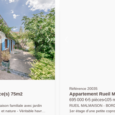
28m2, doublement exposé No
espace de vie de plus de 27
équipée. L'appartement offr
parfaitement optimisé : une
(15m2), deux belles chambr
toilettes, des rangements, et
véritable cocon où il y fait
stationnement aisé et un qu
(boxables) complètent ce bien en e
appartement ou des mètres c
Sectorisation scolaire : éco
Pasteur, collège Jules Verne
Buzenval (5 mn à pied) ; Da
min Bus 467 (Gare L/U Saint-Cloud) et 141 (La Défense) à moins de
300m. AP / EVC - 0147100
Référence 20035
ce(s) 75m2
Appartement Rueil M
695 000 €
5 pièces
105 
n familiale avec jardin
RUEIL MALMAISON - BORDS DE
et nature - Véritable havre
1er étage d'une petite copr