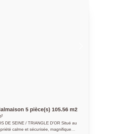
rd ouest, au calme, présente un bel
m2 doté d'une jolie cuisine ouverte
e un espace nuit dont l'agencement est
 suite parentale avec sa salle de douche
es de 9.3m2, une salle de bains avec
 des toilettes indépendantes. Un
 assurément bon vivre. Pour un
otidien pratique, deux places de parking
xcellent état. Plus qu'un
arrés, un nouvel art de vivre...
les maternelle et élémentaire Louis
, Lycée Richelieu. Ets privés : Passy
niélou (10 min à pied) et Tennis Club à 5
101
almaison 5 pièce(s) 105.56 m2
m²
 SEINE / TRIANGLE D'OR Situé au
opriété calme et sécurisée, magnifique