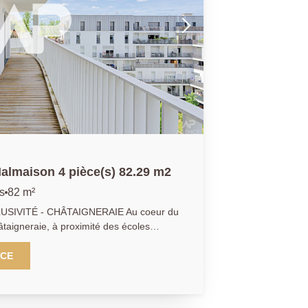
almaison 4 pièce(s) 82.29 m2
s
82 m²
SIVITÉ - CHÂTAIGNERAIE Au coeur du
hâtaigneraie, à proximité des écoles
à pied des commerces, découvrez cet
construit en 2022, de 82.29m2 composé
NCE
copropriété moderne, sécurisée et
remium. Cet appartement lumineux et
 entièrement bordé par un large balcon de